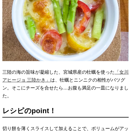
三陸の海の旨味が凝縮した、宮城県産の牡蠣を使った
「女川
アヒージョ 三陸かき」
は、牡蠣とニンニクの相性がバツグ
ン。そこにチーズを合せたら…お腹も満足の一皿になりまし
た。
レシピのpoint！
切り餅を薄くスライスして加えることで、ボリュームがアッ