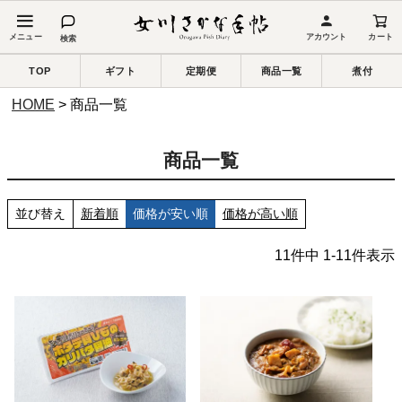
アカウント
カート
検索
TOP
ギフト
定期便
商品一覧
煮付
HOME
商品一覧
商品一覧
並び替え
新着順
価格が安い順
価格が高い順
11
件中
1
-
11
件表示