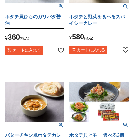
ホタテと野菜を食べるスパ
ホタテ貝ひものガリバタ醤
イシーカレー
油
580
360
¥
¥
税込
税込
カートに入れる
カートに入れる
バターチキン風ホタテカレ
ホタテ貝ヒモ 選べる3個