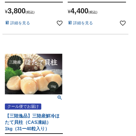
3,800
4,400
¥
¥
税込
税込
詳細を見る
詳細を見る
クール便でお届け
【三陸逸品】三陸産鮮冷ほ
たて貝柱（CAS凍結）
1kg（31ー40粒入り）