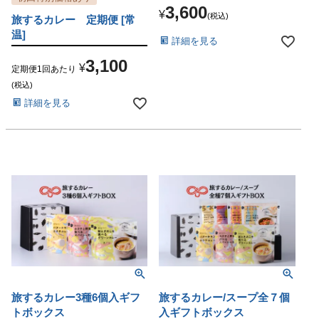
3,600
¥
税込
旅するカレー 定期便 [常
温]
詳細を見る
3,100
¥
定期便1回あたり
税込
詳細を見る
旅するカレー3種6個入ギフ
旅するカレー/スープ全７個
トボックス
入ギフトボックス