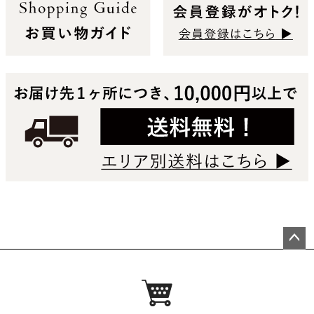
ペー
ジト
ップ
へ