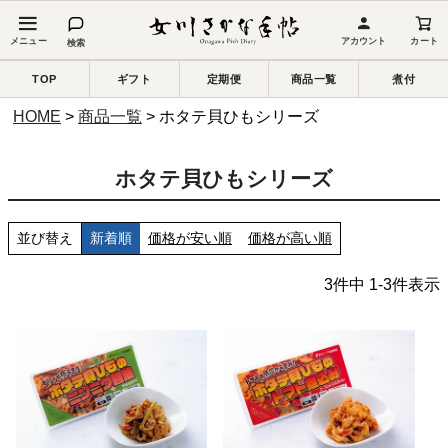
アカウント
カート
検索
TOP
ギフト
定期便
商品一覧
煮付
HOME
商品一覧
ホタテ貝ひもシリーズ
ホタテ貝ひもシリーズ
並び替え
新着順
価格が安い順
価格が高い順
3
件中
1
-
3
件表示