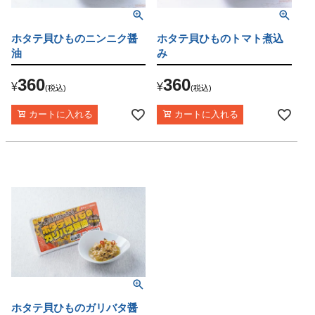
ホタテ貝ひものニンニク醤
ホタテ貝ひものトマト煮込
油
み
360
360
¥
¥
税込
税込
カートに入れる
カートに入れる
ホタテ貝ひものガリバタ醤