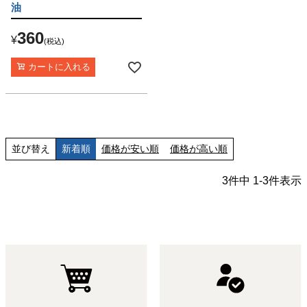
油
360
¥
税込
カートに入れる
並び替え
新着順
価格が安い順
価格が高い順
3
件中
1
-
3
件表示