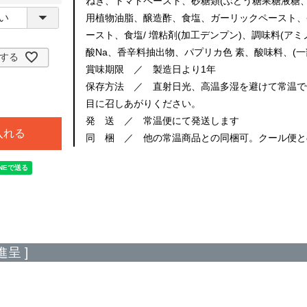
ねぎ、トマトペースト、砂糖類(ぶどう糖果糖液糖、
用植物油脂、醸造酢、食塩、ガーリックペースト、
ースト、食塩/ 増粘剤(加工デンプン)、調味料(ア
酸Na、香辛料抽出物、パプリカ色 素、酸味料、(一
する
賞味期限 ／ 製造日より1年
保存方法 ／ 直射日光、高温多湿を避けて常温で
目に召しあがりください。
発 送 ／ 常温便にて発送します
入れる
同 梱 ／ 他の常温商品との同梱可。クール便と
く
呈 ]