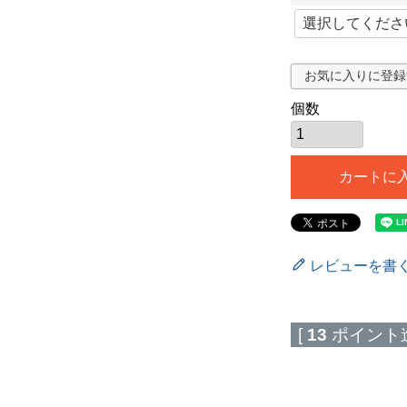
須
(
)
必
お気に入りに登録
須
)
カートに
レビューを書
[
13
ポイント進