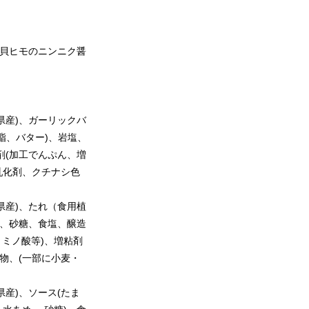
貝ヒモのニンニク醤
県産)、ガーリックバ
脂、バター)、岩塩、
剤(加工でんぷん、増
、乳化剤、クチナシ色
県産)、たれ（食用植
、砂糖、食塩、醸造
 ミノ酸等)、増粘剤
出物、(一部に小麦・
県産)、ソース(たま