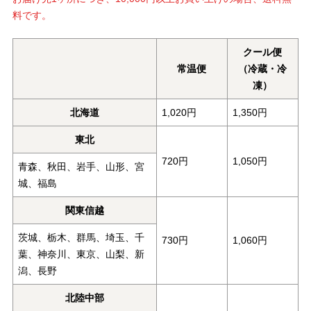
料です。
クール便
常温便
（冷蔵・冷
凍）
北海道
1,020円
1,350円
東北
720円
1,050円
青森、秋田、岩手、山形、宮
城、福島
関東信越
茨城、栃木、群馬、埼玉、千
730円
1,060円
葉、神奈川、東京、山梨、新
潟、長野
北陸中部