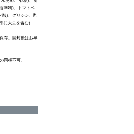
水あめ、 砂糖)、食
香辛料)、トマトペ
ミノ酸)、グリシン、酢
部に大豆を含む)
保存。開封後はお早
の同梱不可。