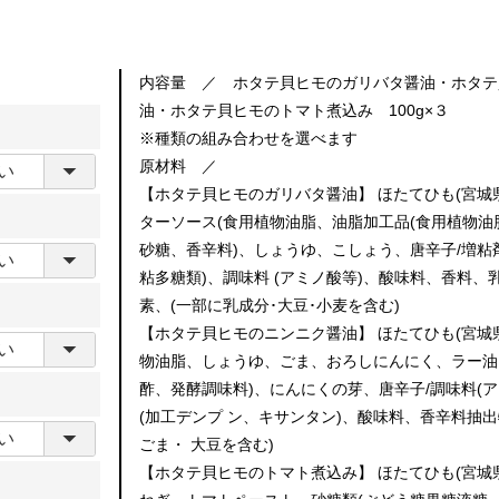
内容量 ／ ホタテ貝ヒモのガリバタ醤油・ホタテ
油・ホタテ貝ヒモのトマト煮込み 100g×３
※種類の組み合わせを選べます
原材料 ／
【ホタテ貝ヒモのガリバタ醤油】 ほたてひも(宮城
ターソース(食用植物油脂、油脂加工品(食用植物油
砂糖、香辛料)、しょうゆ、こしょう、唐辛子/増粘
粘多糖類)、調味料 (アミノ酸等)、酸味料、香料
素、(一部に乳成分･大豆･小麦を含む)
【ホタテ貝ヒモのニンニク醤油】 ほたてひも(宮城
物油脂、しょうゆ、ごま、おろしにんにく、ラー油
酢、発酵調味料)、にんにくの芽、唐辛子/調味料(ア
(加工デンプ ン、キサンタン)、酸味料、香辛料抽
ごま・ 大豆を含む)
【ホタテ貝ヒモのトマト煮込み】 ほたてひも(宮城