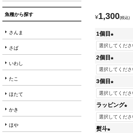
魚種から探す
1,300
¥
税込
さんま
1個目
(
さば
必
2個目
いわし
須
(
)
必
たこ
3個目
須
(
ほたて
)
必
ラッピング
かき
須
(
)
ほや
必
熨斗