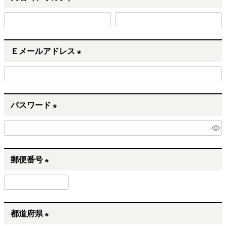
)
(
必
須
Ｅメールアドレス
)
(
必
須
パスワード
)
(
必
須
郵便番号
)
(
必
須
都道府県
)