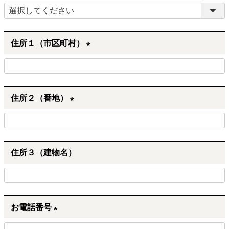
(
必
須
住所１（市区町村）
)
(
必
須
住所２（番地）
)
(
必
須
住所３（建物名）
)
お電話番号
(